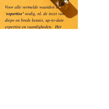
Voor alle vermelde waarden is
‘
expertise’
nodig, nl. de inzet van
diepe en brede kennis, up-to-date
expertise en vaardigheden. Het
constant zelf opleiden (dit betekent
voor elk teamlid binnen M&L
Management Services minimum 10
opleidingsdagen per jaar) is daarom
een ‘must’.
ann.moreels@mlmanagementservices.com
Tel :
+32 497 38 17 86