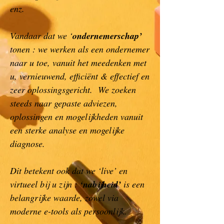
enz.
Vandaar dat we ‘
ondernemerschap’
tonen : we werken als een ondernemer
naar u toe, vanuit het meedenken met
u, vernieuwend, efficiënt & effectief en
zeer oplossingsgericht. We zoeken
steeds naar gepaste adviezen,
oplossingen en mogelijkheden vanuit
een sterke analyse en mogelijke
diagnose.
Dit betekent ook dat we ‘live’ en
virtueel bij u zijn :
‘nabijheid’
is een
belangrijke waarde, zowel via
moderne e-tools als persoonlijk.