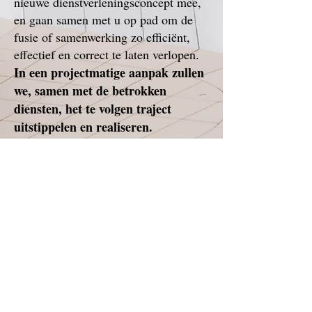
nieuwe dienstverleningsconcept mee,
en gaan samen met u op pad om de
fusie of samenwerking zo efficiënt,
effectief en correct te laten verlopen.
In een projectmatige aanpak zullen
we, samen met de betrokken
diensten, het te volgen traject
uitstippelen en realiseren.
Kortom : M&L ondersteunt u bij
alle structurele, culturele,
praktische, procesmatige, mens- en
dienstverleningsgerichte zaken en
houdt hierbij ook het imago van de
nieuwe organisatie mee in het oog.
ann.moreels@mlmanagementservices.com