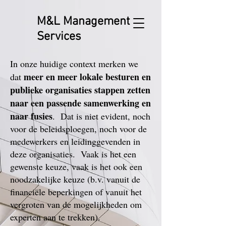
M&L Management
Services
In onze huidige context merken we
meer en meer lokale besturen en
dat
publieke organisaties stappen zetten
naar een passende samenwerking en
naar fusies
. Dat is niet evident, noch
voor de beleidsploegen, noch voor de
medewerkers en leidinggevenden in
deze organisaties. Vaak is het een
gewenste keuze, vaak is het ook een
noodzakelijke keuze (b.v. vanuit de
financiële beperkingen of vanuit het
vergroten van de mogelijkheden om
experten aan te trekken).