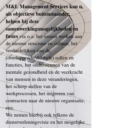
M&L Management Services kan u,
als objectieve buitenstaander,
helpen bij deze
samenwerkingsmogelijkheden en
fusies
via o.a. het samen werken aan
de nieuwe structuur en cultuur, het
verduidelijken van de
(overlappende/dubbele) rollen en
functies, het ondersteunen van de
mentale gezondheid en de veerkracht
van mensen in deze veranderingen,
het scherp stellen van de
werkprocessen, het migreren van
contracten naar de nieuwe organisatie,
enz.
We nemen hierbij ook telkens de
dienstverleningsvisie en het mogelijke