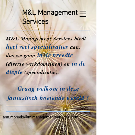
M&L Management
Services
M&L Management Services biedt
heel veel specialisaties
aan,
in de breedte
dus we gaan
in de
(diverse werkdomeinen) en
diepte
(specialisatie).
Graag welkom in deze
fantastisch boeiende wereld !
ann.moreels@mlmanagementservices.com