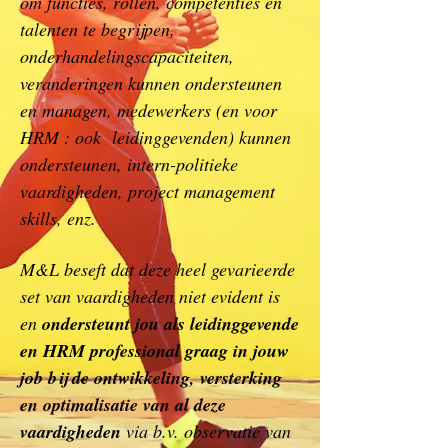
om functies, rollen, competenties en
talenten te begrijpen,
onderhandelingscapaciteiten,
veranderingen kunnen ondersteunen
en managen, medewerkers (en voor
HRM : ook leidinggevenden) kunnen
ondersteunen, intern-politieke
vaardigheden, project management
skills, enz.
M&L beseft dat deze heel gevarieerde
set van vaardigheden niet evident is
en
ondersteunt jou als leidinggevende
en HRM professional graag in jouw
job bij de ontwikkeling, versterking
en optimalisatie van al deze
vaardigheden
via b.v. observatie van